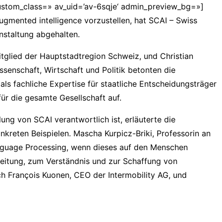
custom_class=» av_uid=’av-6sqje‘ admin_preview_bg=»]
ugmented intelligence vorzustellen, hat SCAI – Swiss
nstaltung abgehalten.
itglied der Hauptstadtregion Schweiz, und Christian
senschaft, Wirtschaft und Politik betonten die
ls fachliche Expertise für staatliche Entscheidungsträger
ür die gesamte Gesellschaft auf.
lung von SCAI verantwortlich ist, erläuterte die
reten Beispielen. Mascha Kurpicz-Briki, Professorin an
anguage Processing, wenn dieses auf den Menschen
rbeitung, zum Verständnis und zur Schaffung von
h François Kuonen, CEO der Intermobility AG, und