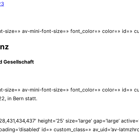
23
nt-size=» av-mini-font-size=» font_color=» color=» id=» 
enz
d Gesellschaft
nt-size=» av-mini-font-size=» font_color=» color=» id=» 
, in Bern statt.
,431,434,437′ height=’25‘ size=’large‘ gap=’large‘ active=’e
y_loading=’disabled‘ id=» custom_class=» av_uid=’av-latmzhro