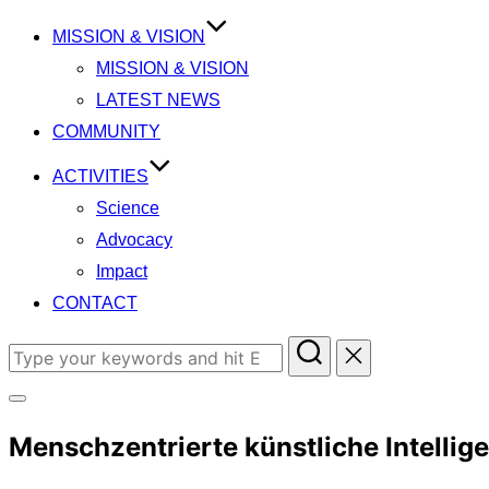
content
MISSION & VISION
MISSION & VISION
LATEST NEWS
COMMUNITY
ACTIVITIES
Science
Advocacy
Impact
CONTACT
Search
for:
Toggle
Menschzentrierte künstliche Intellig
sidebar
&