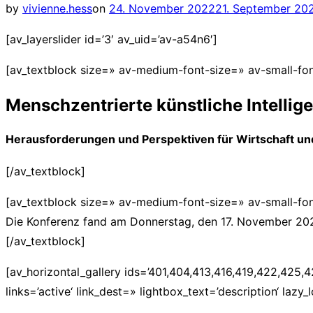
Posted
by
vivienne.hess
on
24. November 2022
21. September 20
navigation
on
[av_layerslider id=’3′ av_uid=’av-a54n6′]
[av_textblock size=» av-medium-font-size=» av-small-fo
Menschzentrierte künstliche Intellig
Herausforderungen und Perspektiven für Wirtschaft un
[/av_textblock]
[av_textblock size=» av-medium-font-size=» av-small-fo
Die Konferenz fand am Donnerstag, den 17. November 2022
[/av_textblock]
[av_horizontal_gallery ids=’401,404,413,416,419,422,425,428
links=’active‘ link_dest=» lightbox_text=’description‘ laz