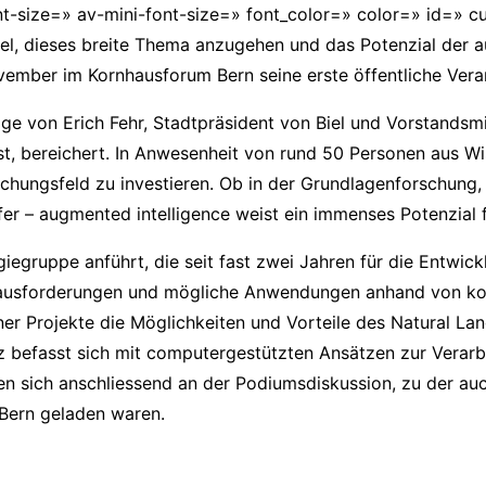
nt-size=» av-mini-font-size=» font_color=» color=» id=» 
iel, dieses breite Thema anzugehen und das Potenzial der a
vember im Kornhausforum Bern seine erste öffentliche Vera
ge von Erich Fehr, Stadtpräsident von Biel und Vorstandsm
t, bereichert. In Anwesenheit von rund 50 Personen aus Wis
hungsfeld zu investieren. Ob in der Grundlagenforschung, a
r – augmented intelligence weist ein immenses Potenzial f
giegruppe anführt, die seit fast zwei Jahren für die Entwick
rausforderungen und mögliche Anwendungen anhand von konk
ner Projekte die Möglichkeiten und Vorteile des Natural L
igenz befasst sich mit computergestützten Ansätzen zur Vera
n sich anschliessend an der Podiumsdiskussion, zu der auc
 Bern geladen waren.