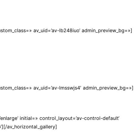
custom_class=» av_uid=’av-lb248iuo‘ admin_preview_bg=»]
custom_class=» av_uid=’av-lmsswjs4′ admin_preview_bg=»]
nlarge‘ initial=» control_layout=’av-control-default‘
‘][/av_horizontal_gallery]