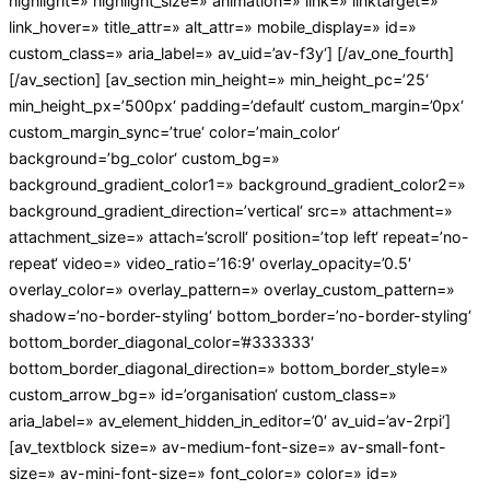
highlight=» highlight_size=» animation=» link=» linktarget=»
link_hover=» title_attr=» alt_attr=» mobile_display=» id=»
custom_class=» aria_label=» av_uid=’av-f3y‘] [/av_one_fourth]
[/av_section] [av_section min_height=» min_height_pc=’25‘
min_height_px=’500px‘ padding=’default‘ custom_margin=’0px‘
custom_margin_sync=’true‘ color=’main_color‘
background=’bg_color‘ custom_bg=»
background_gradient_color1=» background_gradient_color2=»
background_gradient_direction=’vertical‘ src=» attachment=»
attachment_size=» attach=’scroll‘ position=’top left‘ repeat=’no-
repeat‘ video=» video_ratio=’16:9′ overlay_opacity=’0.5′
overlay_color=» overlay_pattern=» overlay_custom_pattern=»
shadow=’no-border-styling‘ bottom_border=’no-border-styling‘
bottom_border_diagonal_color=’#333333′
bottom_border_diagonal_direction=» bottom_border_style=»
custom_arrow_bg=» id=’organisation‘ custom_class=»
aria_label=» av_element_hidden_in_editor=’0′ av_uid=’av-2rpi‘]
[av_textblock size=» av-medium-font-size=» av-small-font-
size=» av-mini-font-size=» font_color=» color=» id=»