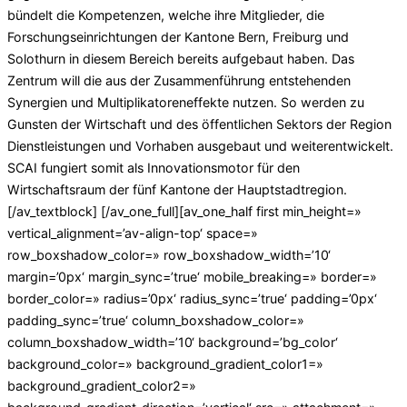
bündelt die Kompetenzen, welche ihre Mitglieder, die
Forschungseinrichtungen der Kantone Bern, Freiburg und
Solothurn in diesem Bereich bereits aufgebaut haben.
Das
Zentrum will die aus der Zusammenführung entstehenden
Synergien und Multiplikatoreneffekte nutzen. So werden zu
Gunsten der Wirtschaft und des öffentlichen Sektors der Region
Dienstleistungen und Vorhaben ausgebaut und weiterentwickelt.
SCAI fungiert somit als Innovationsmotor für den
Wirtschaftsraum der fünf Kantone der Hauptstadtregion.
[/av_textblock] [/av_one_full][av_one_half first min_height=»
vertical_alignment=’av-align-top‘ space=»
row_boxshadow_color=» row_boxshadow_width=’10‘
margin=’0px‘ margin_sync=’true‘ mobile_breaking=» border=»
border_color=» radius=’0px‘ radius_sync=’true‘ padding=’0px‘
padding_sync=’true‘ column_boxshadow_color=»
column_boxshadow_width=’10‘ background=’bg_color‘
background_color=» background_gradient_color1=»
background_gradient_color2=»