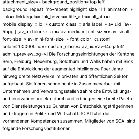
attachment_size=» background_position=’top left‘
background_repeat=’no-repeat‘ highlight_size=’1.1′ animation=»
link=» linktarget=» link_hover=» title_attr=» alt_attr=»
mobile_display=» id=» custom_class=» aria_label=» av_uid=’av-
5bpg‘] [av_textblock size=» av-medium-font-size=» av-small-
font-size=» av-mini-font-size=» font_color=’custom‘
color=’#000000′ id=» custom_class=» av_uid=’av-l4cqa53i‘
admin_preview_bg=»] Die Forschungseinrichtungen der Kantone
Bern, Freiburg, Neuenburg, Solothurn und Wallis haben mit Blick
auf die Entwicklung der augmented intelligence über Jahre
hinweg breite Netzwerke im privaten und öffentlichen Sektor
aufgebaut. Sie führen schon heute in Zusammenarbeit mit
Unternehmen und Verwaltungsstellen zahlreiche Entwicklungs-
und Innovationsprojekte durch und erbringen eine breite Palette
von Dienstleistungen zu Gunsten von Entscheidungsträgerinnen
und -trägern in Politik und Wirtschaft. SCAI führt die
vorhandenen Kompetenzen zusammen. Mitglieder von SCAI sind
folgende Forschungsinstitutionen: