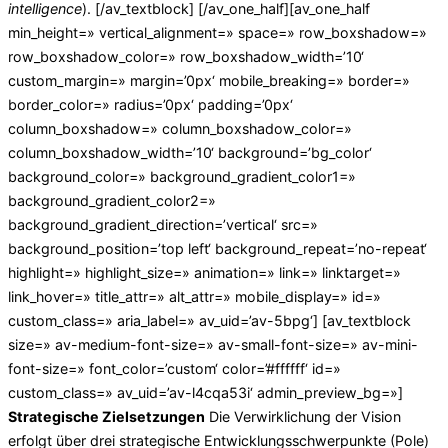
intelligence
). [/av_textblock] [/av_one_half][av_one_half
min_height=» vertical_alignment=» space=» row_boxshadow=»
row_boxshadow_color=» row_boxshadow_width=’10‘
custom_margin=» margin=’0px‘ mobile_breaking=» border=»
border_color=» radius=’0px‘ padding=’0px‘
column_boxshadow=» column_boxshadow_color=»
column_boxshadow_width=’10‘ background=’bg_color‘
background_color=» background_gradient_color1=»
background_gradient_color2=»
background_gradient_direction=’vertical‘ src=»
background_position=’top left‘ background_repeat=’no-repeat‘
highlight=» highlight_size=» animation=» link=» linktarget=»
link_hover=» title_attr=» alt_attr=» mobile_display=» id=»
custom_class=» aria_label=» av_uid=’av-5bpg‘] [av_textblock
size=» av-medium-font-size=» av-small-font-size=» av-mini-
font-size=» font_color=’custom‘ color=’#ffffff‘ id=»
custom_class=» av_uid=’av-l4cqa53i‘ admin_preview_bg=»]
Strategische Zielsetzungen
Die Verwirklichung der Vision
erfolgt über drei strategische Entwicklungsschwerpunkte (Pole)