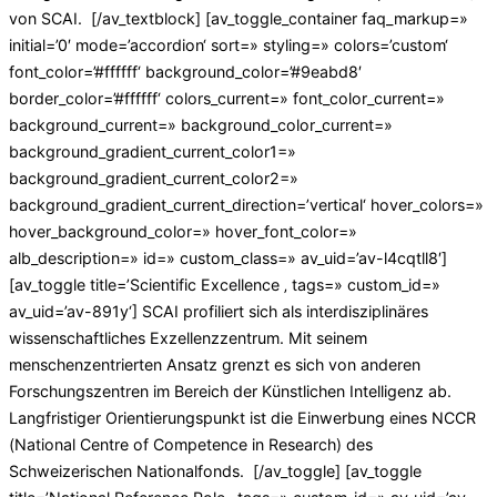
von SCAI.
[/av_textblock] [av_toggle_container faq_markup=»
initial=’0′ mode=’accordion‘ sort=» styling=» colors=’custom‘
font_color=’#ffffff‘ background_color=’#9eabd8′
border_color=’#ffffff‘ colors_current=» font_color_current=»
background_current=» background_color_current=»
background_gradient_current_color1=»
background_gradient_current_color2=»
background_gradient_current_direction=’vertical‘ hover_colors=»
hover_background_color=» hover_font_color=»
alb_description=» id=» custom_class=» av_uid=’av-l4cqtll8′]
[av_toggle title=’Scientific Excellence ‚ tags=» custom_id=»
av_uid=’av-891y‘]
SCAI profiliert sich als interdisziplinäres
wissenschaftliches Exzellenzzentrum. Mit seinem
menschenzentrierten Ansatz grenzt es sich von anderen
Forschungszentren im Bereich der Künstlichen Intelligenz ab.
Langfristiger Orientierungspunkt ist die Einwerbung eines NCCR
(National
Centre
of
Competence in Research) des
Schweizerischen Nationalfonds.
[/av_toggle] [av_toggle