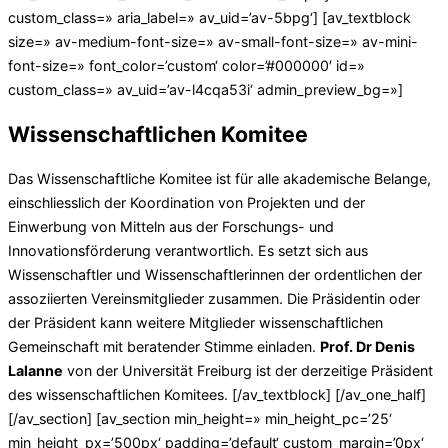
custom_class=» aria_label=» av_uid=’av-5bpg‘] [av_textblock
size=» av-medium-font-size=» av-small-font-size=» av-mini-
font-size=» font_color=’custom‘ color=’#000000′ id=»
custom_class=» av_uid=’av-l4cqa53i‘ admin_preview_bg=»]
Wissenschaftlichen Komitee
Das Wissenschaftliche Komitee ist für alle akademische Belange,
einschliesslich der Koordination von Projekten und der
Einwerbung von Mitteln aus der Forschungs- und
Innovationsförderung verantwortlich. Es setzt sich aus
Wissenschaftler und Wissenschaftlerinnen der ordentlichen der
assoziierten Vereinsmitglieder zusammen. Die Präsidentin oder
der Präsident kann weitere Mitglieder wissenschaftlichen
Gemeinschaft mit beratender Stimme einladen.
Prof. Dr Denis
Lalanne
von der Universität Freiburg ist der derzeitige Präsident
des wissenschaftlichen Komitees. [/av_textblock] [/av_one_half]
[/av_section] [av_section min_height=» min_height_pc=’25‘
min_height_px=’500px‘ padding=’default‘ custom_margin=’0px‘