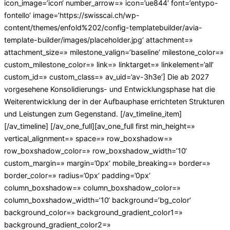
icon_image=’icon‘ number_arrow=» icon=’ue844′ font=’entypo-
fontello‘ image=’https://swisscai.ch/wp-
content/themes/enfold%202/config-templatebuilder/avia-
template-builder/images/placeholder.jpg‘ attachment=»
attachment_size=» milestone_valign=’baseline‘ milestone_color=»
custom_milestone_color=» link=» linktarget=» linkelement=’all‘
custom_id=» custom_class=» av_uid=’av-3h3e‘] Die ab 2027
vorgesehene Konsolidierungs- und Entwicklungsphase hat die
Weiterentwicklung der in der Aufbauphase errichteten Strukturen
und Leistungen zum Gegenstand. [/av_timeline_item]
[/av_timeline] [/av_one_full][av_one_full first min_height=»
vertical_alignment=» space=» row_boxshadow=»
row_boxshadow_color=» row_boxshadow_width=’10‘
custom_margin=» margin=’0px‘ mobile_breaking=» border=»
border_color=» radius=’0px‘ padding=’0px‘
column_boxshadow=» column_boxshadow_color=»
column_boxshadow_width=’10‘ background=’bg_color‘
background_color=» background_gradient_color1=»
background_gradient_color2=»