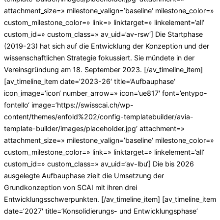
attachment_size=» milestone_valign=’baseline‘ milestone_color=»
custom_milestone_color=» link=» linktarget=» linkelement=’all‘
custom_id=» custom_class=» av_uid=’av-rsw‘] Die Startphase
(2019-23) hat sich auf die Entwicklung der Konzeption und der
wissenschaftlichen Strategie fokussiert. Sie mündete in der
Vereinsgründung am 18. September 2023. [/av_timeline_item]
[av_timeline_item date=’2023-26′ title=’Aufbauphase‘
icon_image=’icon‘ number_arrow=» icon=’ue817′ font=’entypo-
fontello‘ image=’https://swisscai.ch/wp-
content/themes/enfold%202/config-templatebuilder/avia-
template-builder/images/placeholder.jpg‘ attachment=»
attachment_size=» milestone_valign=’baseline‘ milestone_color=»
custom_milestone_color=» link=» linktarget=» linkelement=’all‘
custom_id=» custom_class=» av_uid=’av-lbu‘] Die bis 2026
ausgelegte Aufbauphase zielt die Umsetzung der
Grundkonzeption von SCAI mit ihren drei
Entwicklungsschwerpunkten. [/av_timeline_item] [av_timeline_item
date=’2027′ title=’Konsolidierungs- und Entwicklungsphase‘