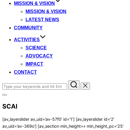
MISSION & VISION
MISSION & VISION
LATEST NEWS
COMMUNITY
ACTIVITIES
SCIENCE
ADVOCACY
IMPACT
CONTACT
Search
for:
Toggle
sidebar
SCAI
&
navigation
[av_layerslider av_uid=’av-57f0′ id=’1′] [av_layerslider id=’2′
av_uid=’av-369o‘] [av_section min_height=» min_height_pc=’25‘