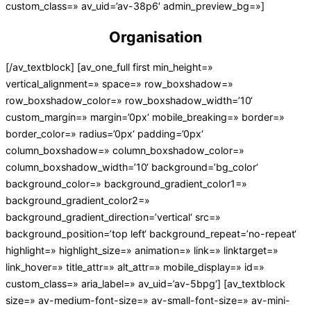
custom_class=» av_uid=’av-38p6′ admin_preview_bg=»]
Organisation
[/av_textblock] [av_one_full first min_height=»
vertical_alignment=» space=» row_boxshadow=»
row_boxshadow_color=» row_boxshadow_width=’10‘
custom_margin=» margin=’0px‘ mobile_breaking=» border=»
border_color=» radius=’0px‘ padding=’0px‘
column_boxshadow=» column_boxshadow_color=»
column_boxshadow_width=’10‘ background=’bg_color‘
background_color=» background_gradient_color1=»
background_gradient_color2=»
background_gradient_direction=’vertical‘ src=»
background_position=’top left‘ background_repeat=’no-repeat‘
highlight=» highlight_size=» animation=» link=» linktarget=»
link_hover=» title_attr=» alt_attr=» mobile_display=» id=»
custom_class=» aria_label=» av_uid=’av-5bpg‘] [av_textblock
size=» av-medium-font-size=» av-small-font-size=» av-mini-