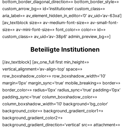
bottom_border_diagonal_direction=» bottom_border_style=»
custom_arrow_bg=» id=’institutionen‘ custom_class=»
aria_label=» av_element_hidden_in_editor=’0′ av_uid=’av-63xa‘]
[av_textblock size=» av-medium-font-size=» av-small-font-
size=» av-mini-font-size=» font_color=» color=» id=»
custom_class=» av_uid=’av-38p6′ admin_preview_bg=»]
Beteiligte Institutionen
[/av_textblock] [av_one_full first min_height=»
vertical_alignment=’av-align-top‘ space=»
row_boxshadow_color=» row_boxshadow_width=’10‘
margin=’0px‘ margin_sync=’true‘ mobile_breaking=» border=»
border_color=» radius=’0px‘ radius_sync=’true‘ padding=’0px‘
padding_sync=’true‘ column_boxshadow_color=»
column_boxshadow_width=’10‘ background=’bg_color‘
background_color=» background_gradient_color1=»
background_gradient_color2=»
background_gradient_direction=’vertical‘ src=» attachment=»