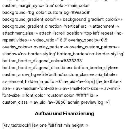
custom_margin_sync=’true‘ color=’main_color‘
background=’bg_color‘ custom_bg=’#9eabd8′
background_gradient_color1=» background_gradient_color2=»
background_gradient_direction=’vertical‘ src=» attachment=»
attachment_size=» attach=’scroll‘ position=’top left‘ repeat=’no-
repeat‘ video=» video_ratio=’16:9′ overlay_opacity=’0.5′
overlay_color=» overlay_pattern=» overlay_custom_pattern=»
shadow=’no-border-styling‘ bottom_border=’no-border-styling‘
bottom_border_diagonal_color=’#333333′
bottom_border_diagonal_direction=» bottom_border_style=»
custom_arrow_bg=» id=’aufbau‘ custom_class=» aria_label=»
av_element_hidden_in_editor=’0′ av_uid=’av-2rpi‘] [av_textblock
size=» av-medium-font-size=» av-small-font-size=» av-mini-
font-size=» font_color=’custom‘ color=’#ffffff‘ id=»
custom_class=» av_uid=’av-38p6′ admin_preview_bg=»]
Aufbau und Finanzierung
[/av_textblock] [av_one_full first min_height=»