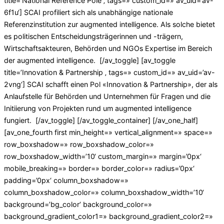
title=’National Reference Pole ‚ tags=» custom_id=» av_uid=’av-
6f1u‘]
SCAI profiliert sich als unabhängige nationale
Referenzinstitution zur
augmented
intelligence
. Als solche bietet
es politischen Entscheidungsträgerinnen und -trägern,
Wirtschaftsakteuren, Behörden und NGOs Expertise im Bereich
der
augmented
intelligence
.
[/av_toggle] [av_toggle
title=’Innovation & Partnership ‚ tags=» custom_id=» av_uid=’av-
2vng‘]
SCAI schafft einen Pol «Innovation & Partnership», der als
Anlaufstelle für Behörden und Unternehmen für Fragen und die
Initiierung von Projekten rund um
augmented
intelligence
fungiert.
[/av_toggle] [/av_toggle_container] [/av_one_half]
[av_one_fourth first min_height=» vertical_alignment=» space=»
row_boxshadow=» row_boxshadow_color=»
row_boxshadow_width=’10‘ custom_margin=» margin=’0px‘
mobile_breaking=» border=» border_color=» radius=’0px‘
padding=’0px‘ column_boxshadow=»
column_boxshadow_color=» column_boxshadow_width=’10‘
background=’bg_color‘ background_color=»
background_gradient_color1=» background_gradient_color2=»