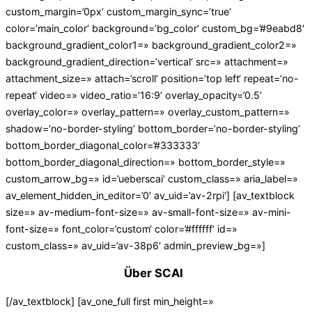
custom_margin=’0px‘ custom_margin_sync=’true‘
color=’main_color‘ background=’bg_color‘ custom_bg=’#9eabd8′
background_gradient_color1=» background_gradient_color2=»
background_gradient_direction=’vertical‘ src=» attachment=»
attachment_size=» attach=’scroll‘ position=’top left‘ repeat=’no-
repeat‘ video=» video_ratio=’16:9′ overlay_opacity=’0.5′
overlay_color=» overlay_pattern=» overlay_custom_pattern=»
shadow=’no-border-styling‘ bottom_border=’no-border-styling‘
bottom_border_diagonal_color=’#333333′
bottom_border_diagonal_direction=» bottom_border_style=»
custom_arrow_bg=» id=’ueberscai‘ custom_class=» aria_label=»
av_element_hidden_in_editor=’0′ av_uid=’av-2rpi‘] [av_textblock
size=» av-medium-font-size=» av-small-font-size=» av-mini-
font-size=» font_color=’custom‘ color=’#ffffff‘ id=»
custom_class=» av_uid=’av-38p6′ admin_preview_bg=»]
Über SCAI
[/av_textblock] [av_one_full first min_height=»