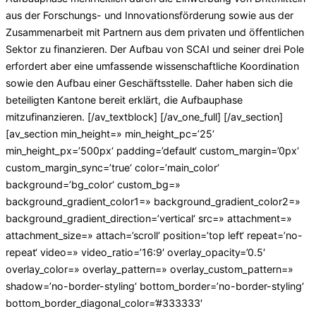
aus der Forschungs- und Innovationsförderung sowie aus der
Zusammenarbeit mit Partnern aus dem privaten und öffentlichen
Sektor zu finanzieren. Der Aufbau von SCAI und seiner drei Pole
erfordert aber eine umfassende wissenschaftliche Koordination
sowie den Aufbau einer Geschäftsstelle. Daher haben sich die
beteiligten Kantone bereit erklärt, die Aufbauphase
mitzufinanzieren. [/av_textblock] [/av_one_full] [/av_section]
[av_section min_height=» min_height_pc=’25‘
min_height_px=’500px‘ padding=’default‘ custom_margin=’0px‘
custom_margin_sync=’true‘ color=’main_color‘
background=’bg_color‘ custom_bg=»
background_gradient_color1=» background_gradient_color2=»
background_gradient_direction=’vertical‘ src=» attachment=»
attachment_size=» attach=’scroll‘ position=’top left‘ repeat=’no-
repeat‘ video=» video_ratio=’16:9′ overlay_opacity=’0.5′
overlay_color=» overlay_pattern=» overlay_custom_pattern=»
shadow=’no-border-styling‘ bottom_border=’no-border-styling‘
bottom_border_diagonal_color=’#333333′