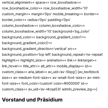
vertical_alignment=» space=» row_boxshadow=»
row_boxshadow_color=» row_boxshadow_width=’10‘
custom_margin=» margin=’0px‘ mobile_breaking=» border=»
border_color=» radius=’0px‘ padding=’0px‘
column_boxshadow=» column_boxshadow_color=»
column_boxshadow_width=’10‘ background=’bg_color‘
background_color=» background_gradient_color1=»
background_gradient_color2=»
background_gradient_direction=’vertical‘ src=»
background_position=’top left‘ background_repeat=’no-repeat‘
highlight=» highlight_size=» animation=» link=» linktarget=»
link_hover=» title_attr=» alt_attr=» mobile_display=» id=»
custom_class=» aria_label=» av_uid=’av-5bpg‘] [av_textblock
size=» av-medium-font-size=» av-small-font-size=» av-mini-
font-size=» font_color=’custom‘ color=’#000000′ id=»
custom_class=» av_uid=’av-l4cqa53i‘ admin_preview_bg=»]
Vorstand und Präsidium