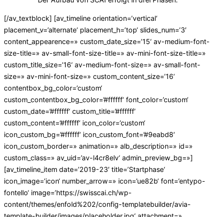
[/av_textblock] [av_timeline orientation=’vertical‘
placement_v=’alternate‘ placement_h=’top‘ slides_num=’3′
content_appearence=» custom_date_size=’15‘ av-medium-font-
size-title=» av-small-font-size-title=» av-mini-font-size-title=»
custom_title_size=’16‘ av-medium-font-size=» av-small-font-
size=» av-mini-font-size=» custom_content_size=’16‘
contentbox_bg_color=’custom‘
custom_contentbox_bg_color=’#ffffff‘ font_color=’custom‘
custom_date=’#ffffff‘ custom_title=’#ffffff‘
custom_content=’#ffffff‘ icon_color=’custom‘
icon_custom_bg=’#ffffff‘ icon_custom_font=’#9eabd8′
icon_custom_border=» animation=» alb_description=» id=»
custom_class=» av_uid=’av-l4cr8elv‘ admin_preview_bg=»]
[av_timeline_item date=’2019-23′ title=’Startphase‘
icon_image=’icon‘ number_arrow=» icon=’ue82b‘ font=’entypo-
fontello‘ image=’https://swisscai.ch/wp-
content/themes/enfold%202/config-templatebuilder/avia-
template-builder/images/placeholder.jpg‘ attachment=»