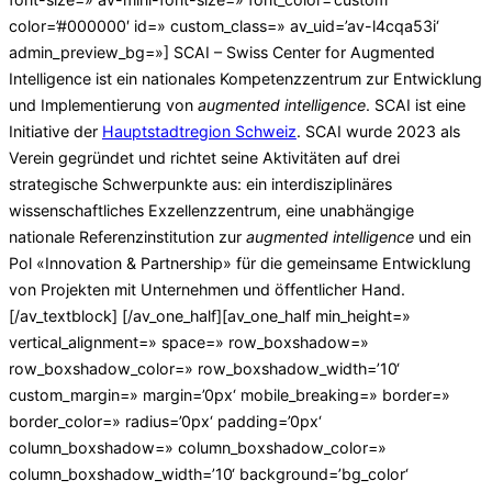
color=’#000000′ id=» custom_class=» av_uid=’av-l4cqa53i‘
admin_preview_bg=»] SCAI – Swiss Center for Augmented
Intelligence ist ein nationales Kompetenzzentrum zur Entwicklung
und Implementierung von
augmented intelligence
. SCAI ist eine
Initiative der
Hauptstadtregion Schweiz
. SCAI wurde 2023 als
Verein gegründet und richtet seine Aktivitäten auf drei
strategische Schwerpunkte aus: ein interdisziplinäres
wissenschaftliches Exzellenzzentrum, eine unabhängige
nationale Referenzinstitution zur
augmented intelligence
und ein
Pol «Innovation & Partnership» für die gemeinsame Entwicklung
von Projekten mit Unternehmen und öffentlicher Hand.
[/av_textblock] [/av_one_half][av_one_half min_height=»
vertical_alignment=» space=» row_boxshadow=»
row_boxshadow_color=» row_boxshadow_width=’10‘
custom_margin=» margin=’0px‘ mobile_breaking=» border=»
border_color=» radius=’0px‘ padding=’0px‘
column_boxshadow=» column_boxshadow_color=»
column_boxshadow_width=’10‘ background=’bg_color‘