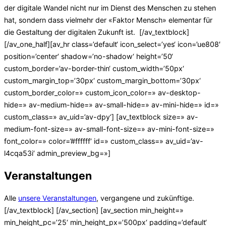
der digitale Wandel nicht nur im Dienst des Menschen zu stehen
hat, sondern dass vielmehr der «Faktor Mensch» elementar für
die Gestaltung der digitalen Zukunft ist.
[/av_textblock]
[/av_one_half][av_hr class=’default‘ icon_select=’yes‘ icon=’ue808′
position=’center‘ shadow=’no-shadow‘ height=’50‘
custom_border=’av-border-thin‘ custom_width=’50px‘
custom_margin_top=’30px‘ custom_margin_bottom=’30px‘
custom_border_color=» custom_icon_color=» av-desktop-
hide=» av-medium-hide=» av-small-hide=» av-mini-hide=» id=»
custom_class=» av_uid=’av-dpy‘] [av_textblock size=» av-
medium-font-size=» av-small-font-size=» av-mini-font-size=»
font_color=» color=’#ffffff‘ id=» custom_class=» av_uid=’av-
l4cqa53i‘ admin_preview_bg=»]
Veranstaltungen
Alle
unsere Veranstaltungen
, vergangene und zukünftige.
[/av_textblock] [/av_section] [av_section min_height=»
min_height_pc=’25‘ min_height_px=’500px‘ padding=’default‘