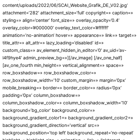
content/uploads/2022/06/SCAI_Website_Grafik_DE_V02.jpg‘
attachment=’282′ attachment_size=’full‘ copyright=» caption=»
styling=» align=’center‘ font_size=» overlay_opacity=’0.4′
overlay_color=’#000000′ overlay_text_color=’#ffffff‘
animation=’no-animation‘ hover=» appearance=» link=» target=»
title_attr=» alt_attr=» lazy_loading=’disabled‘ id=»
custom_class=» av_element_hidden_in_editor=’0′ av_uid=’av-
l4f9hye4′ admin_preview_bg=»][/av_image] [/av_one_half]
[av_one_fourth min_height=» vertical_alignment=» space=»
row_boxshadow=» row_boxshadow_color=»
row_boxshadow_width=’10‘ custom_margin=» margin=’0px‘
mobile_breaking=» border=» border_color=» radius=’0px‘
padding=’0px‘ column_boxshadow=»
column_boxshadow_color=» column_boxshadow_width=’10‘
background=’bg_color‘ background_color=»
background_gradient_color1=» background_gradient_color2=»
background_gradient_direction=’vertical‘ src=»
background_position=’top left‘ background_repeat=’no-repeat‘