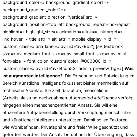
background_color=» background_gradient_color1=»
background_gradient_color2=»
background_gradient_direction=’vertical‘ src=»
background_position=’top left‘ background_repeat=’no-repeat‘
highlight=» highlight_size=» animation=» link=» linktarget=»
link_hover=» title_attr=» alt_attr=» mobile_display=» id=»
custom_class=» aria_label=» av_uid=’av-9b2′] [av_textblock
size=» av-medium-font-size=» av-small-font-size=» av-mini-
font-size=» font_color=’custom‘ color=’#000000′ id=»
custom_class=» av_uid=’av-l4cqa53i‘ admin_preview_bg=»]
Was
ist augmented intelligence?
Die Forschung und Entwicklung im
Bereich Künstliche Intelligenz fokussiert bisher mehrheitlich auf
technische Aspekte. Sie zielt darauf ab, menschliche
(Arbeits-)leistung nachzuahmen.
Augmented intelligen
ce verfolgt
hingegen einen menschenzentrierten Ansatz. Sie will eine
effizientere Aufgabenerfüllung durch Verknüpfung menschlicher
und künstlicher Intelligenz unterstützen. Damit sollen Faktoren
wie Wohlbefinden, Privatsphäre und freier Wille geschützt und
gefördert werden. Der Ansatz beruht auf der Überzeugung, dass