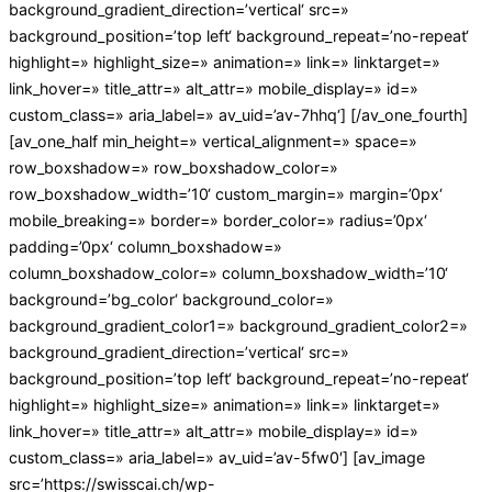
background_gradient_direction=’vertical‘ src=»
background_position=’top left‘ background_repeat=’no-repeat‘
highlight=» highlight_size=» animation=» link=» linktarget=»
link_hover=» title_attr=» alt_attr=» mobile_display=» id=»
custom_class=» aria_label=» av_uid=’av-7hhq‘] [/av_one_fourth]
[av_one_half min_height=» vertical_alignment=» space=»
row_boxshadow=» row_boxshadow_color=»
row_boxshadow_width=’10‘ custom_margin=» margin=’0px‘
mobile_breaking=» border=» border_color=» radius=’0px‘
padding=’0px‘ column_boxshadow=»
column_boxshadow_color=» column_boxshadow_width=’10‘
background=’bg_color‘ background_color=»
background_gradient_color1=» background_gradient_color2=»
background_gradient_direction=’vertical‘ src=»
background_position=’top left‘ background_repeat=’no-repeat‘
highlight=» highlight_size=» animation=» link=» linktarget=»
link_hover=» title_attr=» alt_attr=» mobile_display=» id=»
custom_class=» aria_label=» av_uid=’av-5fw0′] [av_image
src=’https://swisscai.ch/wp-