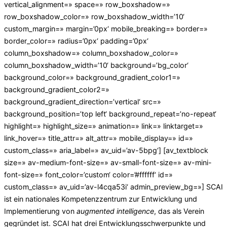
vertical_alignment=» space=» row_boxshadow=»
row_boxshadow_color=» row_boxshadow_width=’10‘
custom_margin=» margin=’0px‘ mobile_breaking=» border=»
border_color=» radius=’0px‘ padding=’0px‘
column_boxshadow=» column_boxshadow_color=»
column_boxshadow_width=’10‘ background=’bg_color‘
background_color=» background_gradient_color1=»
background_gradient_color2=»
background_gradient_direction=’vertical‘ src=»
background_position=’top left‘ background_repeat=’no-repeat‘
highlight=» highlight_size=» animation=» link=» linktarget=»
link_hover=» title_attr=» alt_attr=» mobile_display=» id=»
custom_class=» aria_label=» av_uid=’av-5bpg‘] [av_textblock
size=» av-medium-font-size=» av-small-font-size=» av-mini-
font-size=» font_color=’custom‘ color=’#ffffff‘ id=»
custom_class=» av_uid=’av-l4cqa53i‘ admin_preview_bg=»] SCAI
ist ein nationales Kompetenzzentrum zur Entwicklung und
Implementierung von
augmented intelligence
, das als Verein
gegründet ist. SCAI hat drei Entwicklungsschwerpunkte und