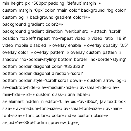
min_height_px=’500px‘ padding=’default‘ margin=»
custom_margin=’0px‘ color=’main_color‘ background=’bg_color‘
custom_bg=» background_gradient_color1=»
background_gradient_color2=»
background_gradient_direction=’vertical‘ src=» attach=’scroll‘
position=’top left‘ repeat=’no-repeat‘ video=» video_ratio=’16:9′
video_mobile_disabled=» overlay_enable=» overlay_opacity=’0.5′
overlay_color=» overlay_pattern=» overlay_custom_pattern=»
shadow=’no-border-styling‘ bottom_border=’no-border-styling‘
bottom_border_diagonal_color=’#333333′
bottom_border_diagonal_direction=’scroll‘
bottom_border_style=’scroll‘ scroll_down=» custom_arrow_bg=»
av-desktop-hide=» av-medium-hide=» av-small-hide=» av-
mini-hide=» id=» custom_class=» aria_label=»
av_element_hidden_in_editor=’0′ av_uid=’av-63xa‘] [av_textblock
size=» av-medium-font-size=» av-small-font-size=» av-mini-
font-size=» font_color=» color=» id=» custom_class=»
av_uid=’av-38p6′ admin_preview_bg=»]