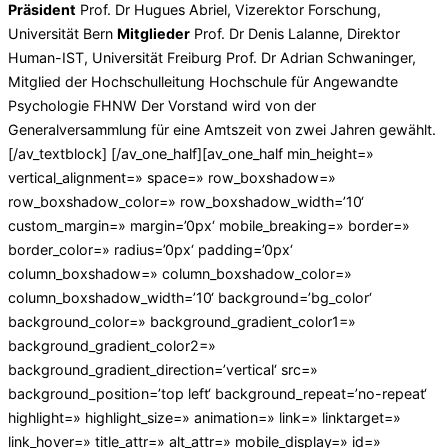
Präsident
Prof. Dr Hugues Abriel, Vizerektor Forschung,
Universität Bern
Mitglieder
Prof. Dr Denis Lalanne, Direktor
Human-IST, Universität Freiburg Prof. Dr Adrian Schwaninger,
Mitglied der Hochschulleitung Hochschule für Angewandte
Psychologie FHNW Der Vorstand wird von der
Generalversammlung für eine Amtszeit von zwei Jahren gewählt.
[/av_textblock] [/av_one_half][av_one_half min_height=»
vertical_alignment=» space=» row_boxshadow=»
row_boxshadow_color=» row_boxshadow_width=’10‘
custom_margin=» margin=’0px‘ mobile_breaking=» border=»
border_color=» radius=’0px‘ padding=’0px‘
column_boxshadow=» column_boxshadow_color=»
column_boxshadow_width=’10‘ background=’bg_color‘
background_color=» background_gradient_color1=»
background_gradient_color2=»
background_gradient_direction=’vertical‘ src=»
background_position=’top left‘ background_repeat=’no-repeat‘
highlight=» highlight_size=» animation=» link=» linktarget=»
link_hover=» title_attr=» alt_attr=» mobile_display=» id=»