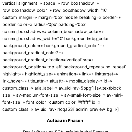
vertical_alignment=» space=» row_boxshadow=»
row_boxshadow_color=» row_boxshadow_width=’10‘
custom_margin=» margin=’0px‘ mobile_breaking=» border=»
border_color=» radius=’0px‘ padding=’0px‘
column_boxshadow=» column_boxshadow_color=»
column_boxshadow_width=’10‘ background=’bg_color‘
background_color=» background_gradient_color1=»
background_gradient_color2=»
background_gradient_direction=’vertical‘ src=»
background_position=’top left‘ background_repeat=’no-repeat‘
highlight=» highlight_size=» animation=» link=» linktarget=»
link_hover=» title_attr=» alt_attr=» mobile_display=» id=»
custom_class=» aria_label=» av_uid=’av-5bpg‘] [av_textblock
size=» av-medium-font-size=» av-small-font-size=» av-mini-
font-size=» font_color=’custom‘ color=’#ffffff‘ id=»
custom_class=» av_uid=’av-l4cqa53i‘ admin_preview_bg=»]
Aufbau in Phasen
Der Aufbau von SCAI erfolgt in drei Phasen: