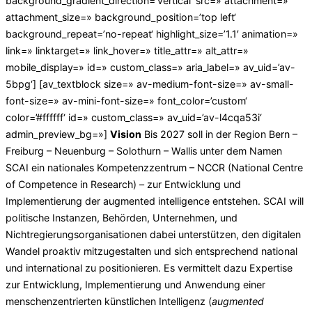
background_gradient_direction=’vertical‘ src=» attachment=»
attachment_size=» background_position=’top left‘
background_repeat=’no-repeat‘ highlight_size=’1.1′ animation=»
link=» linktarget=» link_hover=» title_attr=» alt_attr=»
mobile_display=» id=» custom_class=» aria_label=» av_uid=’av-
5bpg‘] [av_textblock size=» av-medium-font-size=» av-small-
font-size=» av-mini-font-size=» font_color=’custom‘
color=’#ffffff‘ id=» custom_class=» av_uid=’av-l4cqa53i‘
admin_preview_bg=»]
Vision
Bis 2027 soll in der Region Bern –
Freiburg – Neuenburg – Solothurn – Wallis unter dem Namen
SCAI ein nationales Kompetenzzentrum – NCCR (National Centre
of Competence in Research) – zur Entwicklung und
Implementierung der augmented intelligence entstehen. SCAI will
politische Instanzen, Behörden, Unternehmen, und
Nichtregierungsorganisationen dabei unterstützen, den digitalen
Wandel proaktiv mitzugestalten und sich entsprechend national
und international zu positionieren. Es vermittelt dazu Expertise
zur Entwicklung, Implementierung und Anwendung einer
menschenzentrierten künstlichen Intelligenz (
augmented