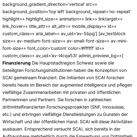
background_gradient_direction=’vertical‘ src=»
background_position=’top left‘ background_repeat=’no-repeat‘
highlight=» highlight_size=» animation=» link=» linktarget=»
link_hover=» title_attr=» alt_attr=» mobile_display=» id=»
custom_class=» aria_label=» av_uid=’av-5bpg‘] [av_textblock
size=» av-medium-font-size=» av-small-font-size=» av-mini-
font-size=» font_color=’custom‘ color=’#ffffff‘ id=»
custom_class=» av_uid=’av-l4cqa53i‘ admin_preview_bg=»]
Finanzierung
Die Hauptstadtregion Schweiz sowie die
beteiligten Forschungsinstitutionen haben die Konzeption von
SCAI gemeinsam finanziert. Die Initianten von SCAI forschen
bereits heute im Bereich der
augmented intelligence
und pflegen
vielfältige Zusammenarbeiten mit privaten und öffentlichen
Partnerinnen und Partnern. Sie forschen in zahlreichen
drittmittelfinanzierten Forschungsprojekten (SNF, Innosuisse,
etc.) und erbringen vielfältige Dienstleistungen zu Gunsten der
Wirtschaft und der öffentlichen Hand. SCAI will diese Aktivitäten
ausbauen. Entsprechend versucht SCAI, sich bereits in der
Aufbauphase mehrheitlich durch die Einwerbung von Drittmitteln