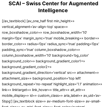
SCAI
–
Swiss Center for Augmented
Intelligence
[/av_textblock] [av_one_half first min_height=»
vertical_alignment=’av-align-top‘ space=»
row_boxshadow_color=» row_boxshadow_width=’10‘
margin=’0px‘ margin_sync=’true‘ mobile_breaking=» border=»
border_color=» radius=’0px‘ radius_sync=’true‘ padding=’0px‘
padding_sync=’true‘ column_boxshadow_color=»
column_boxshadow_width=’10‘ background=’bg_color‘
background_color=» background_gradient_color1=»
background_gradient_color2=»
background_gradient_direction=’vertical‘ src=» attachment=»
attachment_size=» background_position=’top left‘
background_repeat=’no-repeat‘ highlight_size=’1.1′ animation=»
link=» linktarget=» link_hover=» title_attr=» alt_attr=»
mobile_display=» id=» custom_class=» aria_label=» av_uid=’av-
5bpg‘] [av_textblock size=» av-medium-font-size=» av-small-
font-size=» av-mini-font-size=» font_color=’custom‘